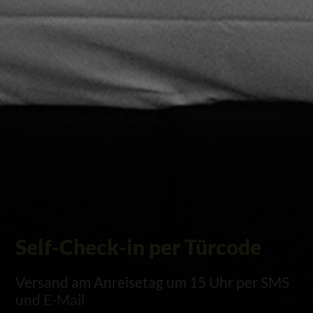
Self-Check-in per Türcode
Versand am Anreisetag um 15 Uhr per SMS
und E-Mail